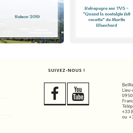
Belrepayre sur TV5 –
“Quand la nostalgie fait
Saison 2019
recette” de Martin
Blanchard
SUIVEZ-NOUS !
BelR
Lieu-
0950
Fran
Télép
+33 (
ou +3