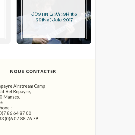
JUSTIN LAVASH the
Photo or vi
29th of July 2017
NOUS CONTACTER
epayre Airstream Camp
dit Bel Repayre,
0 Manses,
ce
hone :
0)7 86 64 87 00
3 (0)6 07 88 76 79