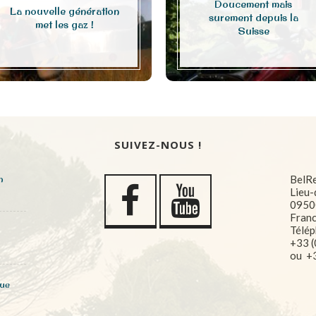
Doucement mais
La nouvelle génération
surement depuis la
met les gaz !
Suisse
SUIVEZ-NOUS !
n
BelR
Lieu-
0950
Fran
Télép
+33 (
ou +3
que