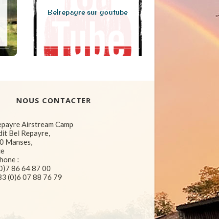
JUSTIN LA
Belrepayre sur youtube
Juille
NOUS CONTACTER
epayre Airstream Camp
dit Bel Repayre,
0 Manses,
ce
hone :
0)7 86 64 87 00
3 (0)6 07 88 76 79