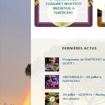
CABARET MYSTICO
e à la télé
MEDIEVAL à
l’ARTICHO
DERNIÈRES ACTUS
Programme de l’ARTICHO e
AOUT !
ARCHIBALD – 29 juillet à
l’ARTICHO
23 juillet – KERYDA – Musi
des plantes