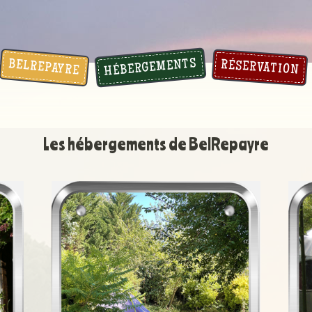
HÉBERGEMENTS
BELREPAYRE
RÉSERVATION
Les hébergements de BelRepayre