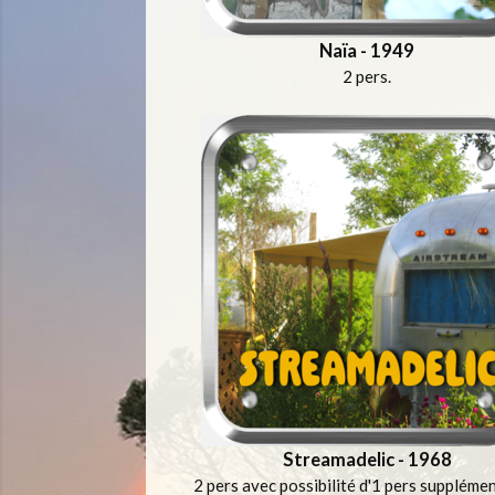
Naïa - 1949
2 pers.
Streamadelic - 1968
2 pers avec possibilité d'1 pers suppléme