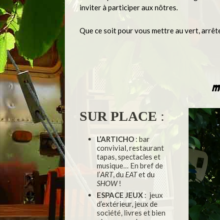
inviter à participer aux nôtres.
Que ce soit pour vous mettre au vert, arrête
ma
SUR PLACE
:
L’ARTICHO
: bar
convivial, restaurant
tapas, spectacles et
musique… En bref de
l’
ART
, du
EAT
et du
SHOW
!
ESPACE JEUX
: jeux
d’extérieur, jeux de
société, livres et bien