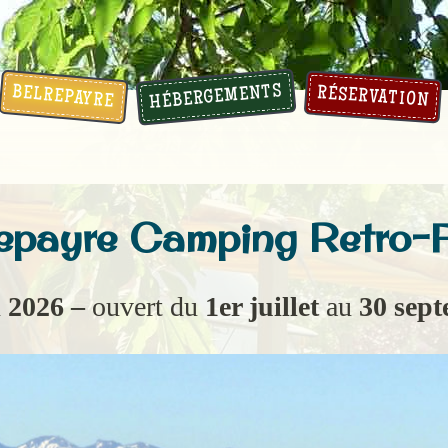
HÉBERGEMENTS
BELREPAYRE
RÉSERVATION
epayre Camping Retro-
n
2026 –
ouvert du
1er juillet
au
30 sep