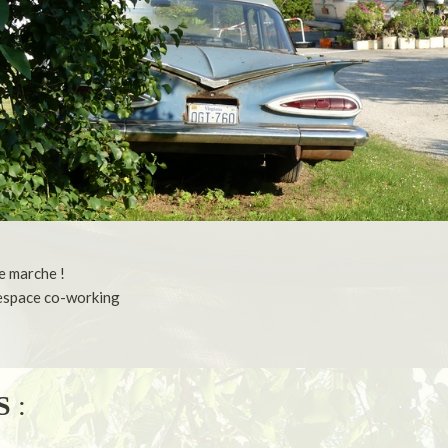
e marche !
t espace co-working
ES
: