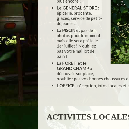
plus encore !
Le GENERAL STORE
:
épicerie, brocante,
glaces, service de petit-
déjeuner …
La PISCINE
: pas de
photos pour le moment,
mais elle sera prête le
1er juillet !
N’oubliez
pas votre maillot de
bain !
La FORET et le
GRAND CHAMP
à
découvrir sur place,
n’oubliez pas vos bonnes chaussures d
L’OFFICE
: réception, infos locales e
ACTIVITES LOCAL