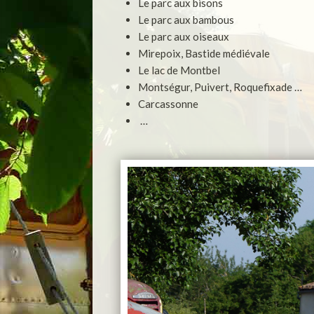
Le parc aux bisons
Le parc aux bambous
Le parc aux oiseaux
Mirepoix, Bastide médiévale
Le lac de Montbel
Montségur, Puivert, Roquefixade …
Carcassonne
…