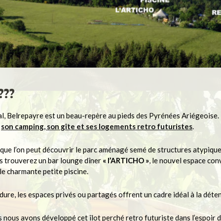
 ???
al, Belrepayre est un beau-repère au pieds des Pyrénées Ariégeoise.
c
son camping, son gîte et ses logements retro futuristes
.
t que l’on peut découvrir le parc aménagé semé de structures atypiqu
s trouverez un bar lounge dîner
« l’ARTICHO »
, le nouvel espace conv
lle charmante petite piscine.
ure, les espaces privés ou partagés offrent un cadre idéal à la déten
rs nous avons développé cet îlot perché retro futuriste dans l’espoir 