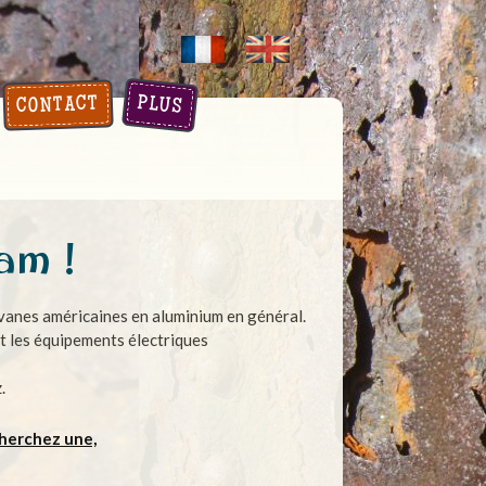
PLUS
CONTACT
am !
vanes américaines en aluminium en général.
et les équipements électriques
.
cherchez une,