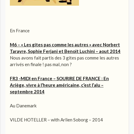
En France
M6 – « Les gites pas comme les autres » avec
Norbert
Tarayre, Sophie Ferjani et Benoit Luchini
– aout 2014
Nous avons fait partis des 3 gites pas comme les autres
arrivés en finale ! pas mal, non ?
FR3 -MIDI en France –
SOURIRE DE FRANCE : En
Ariège, vivre à l’heure américaine, c’est l’alu –
septembre 2014
Au Danemark
VILDE HOTELLER – with Arlien Soborg – 2014