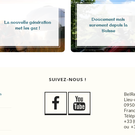
Doucement mais
La nouvelle génération
surement depuis la
met les gaz !
Suisse
SUIVEZ-NOUS !
n
BelR
Lieu-
0950
Fran
Télép
+33 (
ou +3