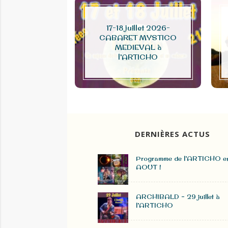
17-18 juillet 2026-
CABARET MYSTICO
e à la télé
MEDIEVAL à
l’ARTICHO
DERNIÈRES ACTUS
Programme de l’ARTICHO e
AOUT !
ARCHIBALD – 29 juillet à
l’ARTICHO