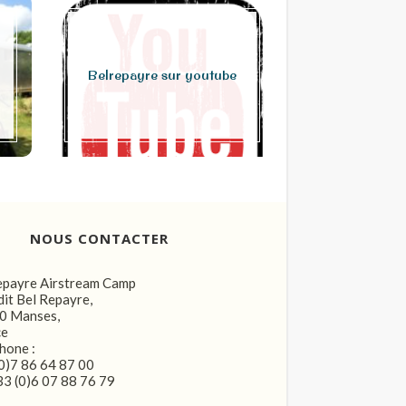
JUSTIN LA
Belrepayre sur youtube
Juille
NOUS CONTACTER
epayre Airstream Camp
dit Bel Repayre,
0 Manses,
ce
hone :
0)7 86 64 87 00
3 (0)6 07 88 76 79