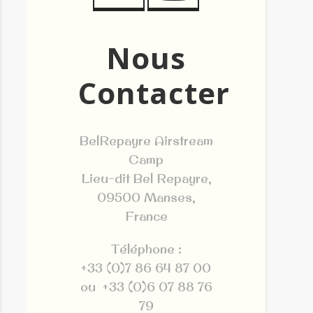
Nous
Contacter
BelRepayre Airstream
Camp
Lieu-dit Bel Repayre,
09500 Manses,
France
Téléphone :
+33 (0)7 86 64 87 00
ou +33 (0)6 07 88 76
79