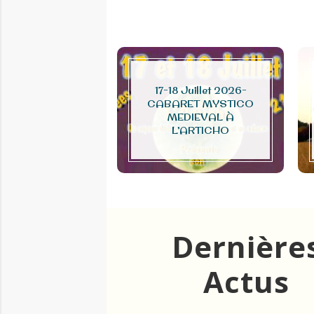
17-18 Juillet 2026-
CABARET MYSTICO
ayre À La Télé
MEDIEVAL À
L’ARTICHO
Dernière
Actus